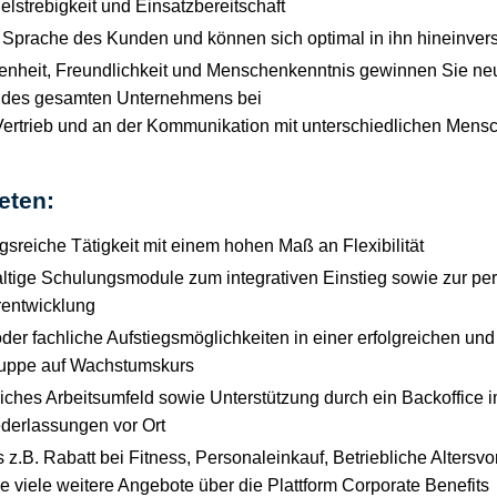
ielstrebigkeit und Einsatzbereitschaft
 Sprache des Kunden und können sich optimal in ihn hineinver
enheit, Freundlichkeit und Menschenkenntnis gewinnen Sie n
g des gesamten Unternehmens bei
ertrieb und an der Kommunikation mit unterschiedlichen Mens
eten:
sreiche Tätigkeit mit einem hohen Maß an Flexibilität
altige Schulungsmodule zum integrativen Einstieg sowie zur pe
rentwicklung
oder fachliche Aufstiegsmöglichkeiten in einer erfolgreichen u
uppe auf Wachstumskurs
tliches Arbeitsumfeld sowie Unterstützung durch ein Backoffice
derlassungen vor Ort
ts z.B. Rabatt bei Fitness, Personaleinkauf, Betriebliche Altersv
e viele weitere Angebote über die Plattform Corporate Benefits