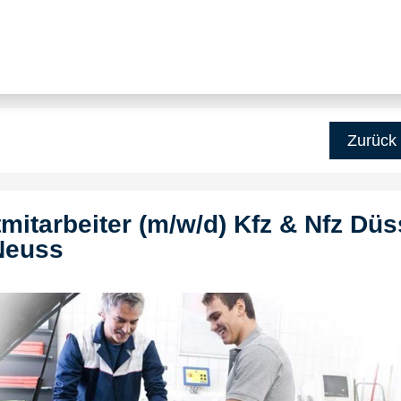
Zurück
itarbeiter (m/w/d) Kfz & Nfz Düs
Neuss