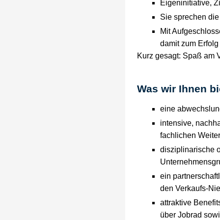
Eigeninitiative, Z
Sie sprechen die
Mit Aufgeschloss
damit zum Erfol
Kurz gesagt: Spaß am V
Was wir Ihnen bi
eine abwechslung
intensive, nachh
fachlichen Weite
disziplinarische 
Unternehmensgr
ein partnerschaf
den Verkaufs-Nie
attraktive Benefi
über Jobrad sowi