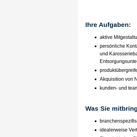
Ihre Aufgaben:
aktive Mitgestal
persönliche Kont
und Karosserieba
Entsorgungsun
produktübergrei
Akquisition von 
kunden- und team
Was Sie mitbrin
branchenspezifi
idealerweise Ver