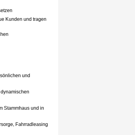
setzen
eue Kunden und tragen
chen
rsönlichen und
nd dynamischen
 im Stammhaus und in
orsorge, Fahrradleasing